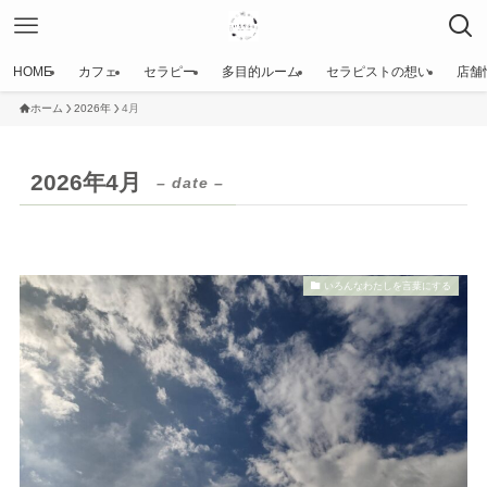
HOME
カフェ
セラピー
多目的ルーム
セラピストの想い
店舗
ホーム
2026年
4月
2026年4月
– date –
いろんなわたしを言葉にする